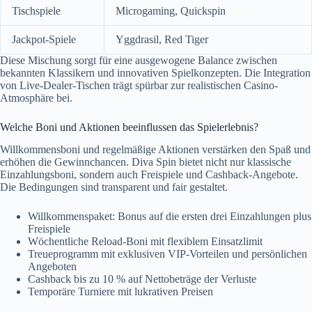
Tischspiele
Microgaming, Quickspin
Jackpot-Spiele
Yggdrasil, Red Tiger
Diese Mischung sorgt für eine ausgewogene Balance zwischen
bekannten Klassikern und innovativen Spielkonzepten. Die Integration
von Live-Dealer-Tischen trägt spürbar zur realistischen Casino-
Atmosphäre bei.
Welche Boni und Aktionen beeinflussen das Spielerlebnis?
Willkommensboni und regelmäßige Aktionen verstärken den Spaß und
erhöhen die Gewinnchancen. Diva Spin bietet nicht nur klassische
Einzahlungsboni, sondern auch Freispiele und Cashback-Angebote.
Die Bedingungen sind transparent und fair gestaltet.
Willkommenspaket: Bonus auf die ersten drei Einzahlungen plus
Freispiele
Wöchentliche Reload-Boni mit flexiblem Einsatzlimit
Treueprogramm mit exklusiven VIP-Vorteilen und persönlichen
Angeboten
Cashback bis zu 10 % auf Nettobeträge der Verluste
Temporäre Turniere mit lukrativen Preisen