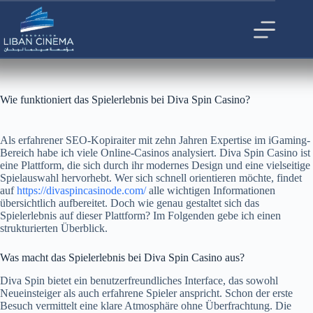
Skip
to
content
Wie funktioniert das Spielerlebnis bei Diva Spin Casino?
Als erfahrener SEO-Kopiraiter mit zehn Jahren Expertise im iGaming-
Bereich habe ich viele Online-Casinos analysiert. Diva Spin Casino ist
eine Plattform, die sich durch ihr modernes Design und eine vielseitige
Spielauswahl hervorhebt. Wer sich schnell orientieren möchte, findet
auf
https://divaspincasinode.com/
alle wichtigen Informationen
übersichtlich aufbereitet. Doch wie genau gestaltet sich das
Spielerlebnis auf dieser Plattform? Im Folgenden gebe ich einen
strukturierten Überblick.
Was macht das Spielerlebnis bei Diva Spin Casino aus?
Diva Spin bietet ein benutzerfreundliches Interface, das sowohl
Neueinsteiger als auch erfahrene Spieler anspricht. Schon der erste
Besuch vermittelt eine klare Atmosphäre ohne Überfrachtung. Die