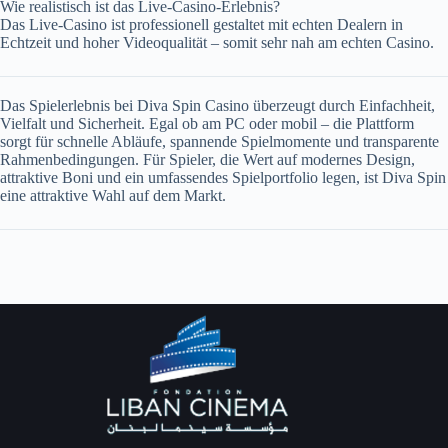
Wie realistisch ist das Live-Casino-Erlebnis?
Das Live-Casino ist professionell gestaltet mit echten Dealern in
Echtzeit und hoher Videoqualität – somit sehr nah am echten Casino.
Das Spielerlebnis bei Diva Spin Casino überzeugt durch Einfachheit,
Vielfalt und Sicherheit. Egal ob am PC oder mobil – die Plattform
sorgt für schnelle Abläufe, spannende Spielmomente und transparente
Rahmenbedingungen. Für Spieler, die Wert auf modernes Design,
attraktive Boni und ein umfassendes Spielportfolio legen, ist Diva Spin
eine attraktive Wahl auf dem Markt.