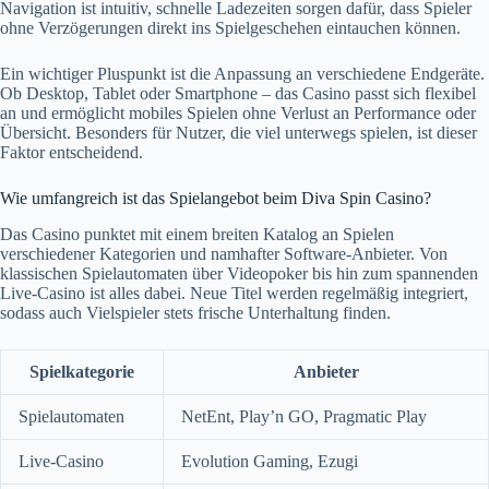
Navigation ist intuitiv, schnelle Ladezeiten sorgen dafür, dass Spieler
ohne Verzögerungen direkt ins Spielgeschehen eintauchen können.
Ein wichtiger Pluspunkt ist die Anpassung an verschiedene Endgeräte.
Ob Desktop, Tablet oder Smartphone – das Casino passt sich flexibel
an und ermöglicht mobiles Spielen ohne Verlust an Performance oder
Übersicht. Besonders für Nutzer, die viel unterwegs spielen, ist dieser
Faktor entscheidend.
Wie umfangreich ist das Spielangebot beim Diva Spin Casino?
Das Casino punktet mit einem breiten Katalog an Spielen
verschiedener Kategorien und namhafter Software-Anbieter. Von
klassischen Spielautomaten über Videopoker bis hin zum spannenden
Live-Casino ist alles dabei. Neue Titel werden regelmäßig integriert,
sodass auch Vielspieler stets frische Unterhaltung finden.
Spielkategorie
Anbieter
Spielautomaten
NetEnt, Play’n GO, Pragmatic Play
Live-Casino
Evolution Gaming, Ezugi