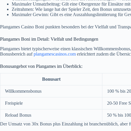
Maximaler Umsatzbeitrag: Gilt eine Obergrenze für Einsätze mi
Zeitrahmen: Wie lange hat der Spieler Zeit, den Bonus umzuset
Maximaler Gewinn: Gibt es eine Auszahlungslimitierung für G
Plangames Casino Boni punkten besonders bei der Vielfalt und Transp
Plangames Boni im Detail: Vielfalt und Bedingungen
Plangames bietet typischerweise einen klassischen Willkommensbonus,
Bonusbereich auf
plangamescasinos.com
erleichtert zudem die Übersic
Bonusangebot von Plangames im Überblick:
Bonusart
Willkommensbonus
100 % bis 2
Freispiele
20-50 Free S
Reload Bonus
50 % bis 100
Der Umsatz von 30x Bonus plus Einzahlung ist branchenüblich, aber fü