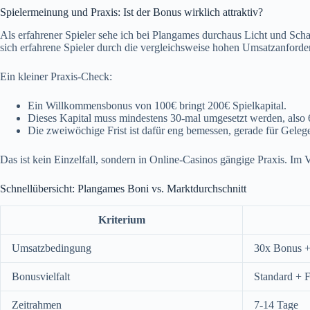
Spielermeinung und Praxis: Ist der Bonus wirklich attraktiv?
Als erfahrener Spieler sehe ich bei Plangames durchaus Licht und Schat
sich erfahrene Spieler durch die vergleichsweise hohen Umsatzanforde
Ein kleiner Praxis-Check:
Ein Willkommensbonus von 100€ bringt 200€ Spielkapital.
Dieses Kapital muss mindestens 30-mal umgesetzt werden, also 
Die zweiwöchige Frist ist dafür eng bemessen, gerade für Gelege
Das ist kein Einzelfall, sondern in Online-Casinos gängige Praxis. Im
Schnellübersicht: Plangames Boni vs. Marktdurchschnitt
Kriterium
Umsatzbedingung
30x Bonus +
Bonusvielfalt
Standard + F
Zeitrahmen
7-14 Tage