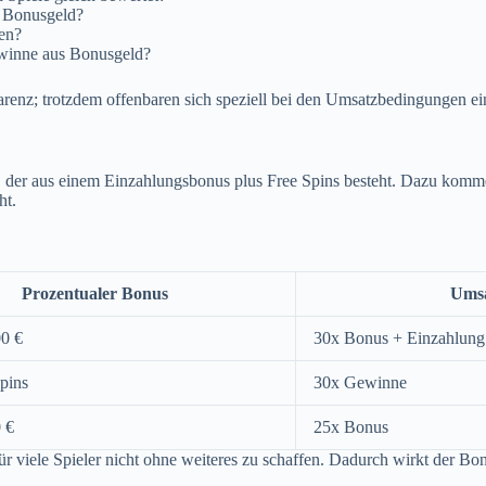
t Bonusgeld?
zen?
ewinne aus Bonusgeld?
arenz; trotzdem offenbaren sich speziell bei den Umsatzbedingungen e
 der aus einem Einzahlungsbonus plus Free Spins besteht. Dazu komme
ht.
Prozentualer Bonus
Umsa
00 €
30x Bonus + Einzahlung
pins
30x Gewinne
 €
25x Bonus
r viele Spieler nicht ohne weiteres zu schaffen. Dadurch wirkt der Bo