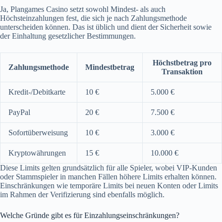
Ja, Plangames Casino setzt sowohl Mindest- als auch
Höchsteinzahlungen fest, die sich je nach Zahlungsmethode
unterscheiden können. Das ist üblich und dient der Sicherheit sowie
der Einhaltung gesetzlicher Bestimmungen.
Höchstbetrag pro
Zahlungsmethode
Mindestbetrag
Transaktion
Kredit-/Debitkarte
10 €
5.000 €
PayPal
20 €
7.500 €
Sofortüberweisung
10 €
3.000 €
Kryptowährungen
15 €
10.000 €
Diese Limits gelten grundsätzlich für alle Spieler, wobei VIP-Kunden
oder Stammspieler in manchen Fällen höhere Limits erhalten können.
Einschränkungen wie temporäre Limits bei neuen Konten oder Limits
im Rahmen der Verifizierung sind ebenfalls möglich.
Welche Gründe gibt es für Einzahlungseinschränkungen?