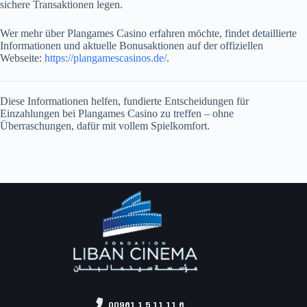
sichere Transaktionen legen.
Wer mehr über Plangames Casino erfahren möchte, findet detaillierte
Informationen und aktuelle Bonusaktionen auf der offiziellen
Webseite:
https://plangamescasinos.de/
.
Diese Informationen helfen, fundierte Entscheidungen für
Einzahlungen bei Plangames Casino zu treffen – ohne
Überraschungen, dafür mit vollem Spielkomfort.
00961 1 5 11 11 6