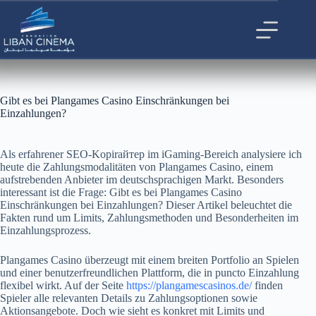
Skip
to
content
Gibt es bei Plangames Casino Einschränkungen bei
Einzahlungen?
Als erfahrener SEO-Kopiraйтер im iGaming-Bereich analysiere ich
heute die Zahlungsmodalitäten von Plangames Casino, einem
aufstrebenden Anbieter im deutschsprachigen Markt. Besonders
interessant ist die Frage: Gibt es bei Plangames Casino
Einschränkungen bei Einzahlungen? Dieser Artikel beleuchtet die
Fakten rund um Limits, Zahlungsmethoden und Besonderheiten im
Einzahlungsprozess.
Plangames Casino überzeugt mit einem breiten Portfolio an Spielen
und einer benutzerfreundlichen Plattform, die in puncto Einzahlung
flexibel wirkt. Auf der Seite
https://plangamescasinos.de/
finden
Spieler alle relevanten Details zu Zahlungsoptionen sowie
Aktionsangebote. Doch wie sieht es konkret mit Limits und