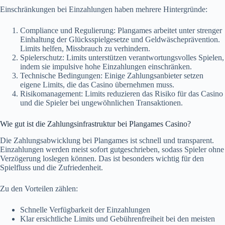
Einschränkungen bei Einzahlungen haben mehrere Hintergründe:
Compliance und Regulierung: Plangames arbeitet unter strenger
Einhaltung der Glücksspielgesetze und Geldwäscheprävention.
Limits helfen, Missbrauch zu verhindern.
Spielerschutz: Limits unterstützen verantwortungsvolles Spielen,
indem sie impulsive hohe Einzahlungen einschränken.
Technische Bedingungen: Einige Zahlungsanbieter setzen
eigene Limits, die das Casino übernehmen muss.
Risikomanagement: Limits reduzieren das Risiko für das Casino
und die Spieler bei ungewöhnlichen Transaktionen.
Wie gut ist die Zahlungsinfrastruktur bei Plangames Casino?
Die Zahlungsabwicklung bei Plangames ist schnell und transparent.
Einzahlungen werden meist sofort gutgeschrieben, sodass Spieler ohne
Verzögerung loslegen können. Das ist besonders wichtig für den
Spielfluss und die Zufriedenheit.
Zu den Vorteilen zählen:
Schnelle Verfügbarkeit der Einzahlungen
Klar ersichtliche Limits und Gebührenfreiheit bei den meisten